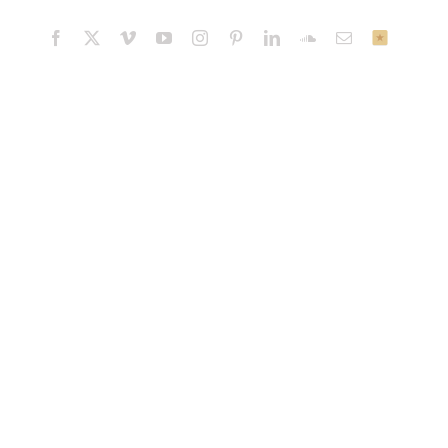
Facebook
X
Vimeo
YouTube
Instagram
Pinterest
LinkedIn
SoundCloud
E-
ReverbNati
mail