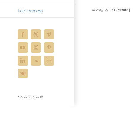
© 2015 Marcus Moura | T
Fale comigo
Facebook
X
Vimeo
YouTube
Instagram
Pinterest
LinkedIn
SoundCloud
E-
mail
ReverbNation
+55 21 3549 2746