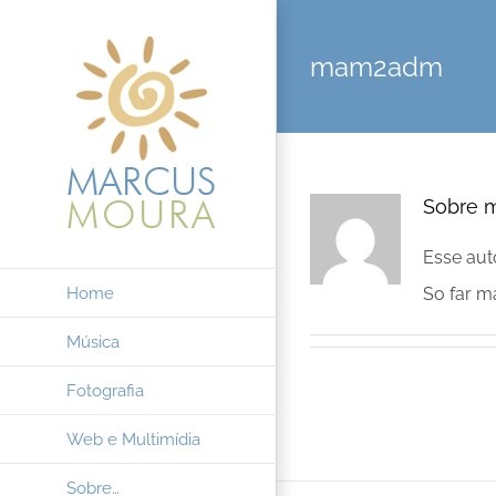
Ir
para
mam2adm
o
conteúdo
Sobre
Esse aut
Home
So far m
Música
Fotografia
Web e Multimídia
Sobre…