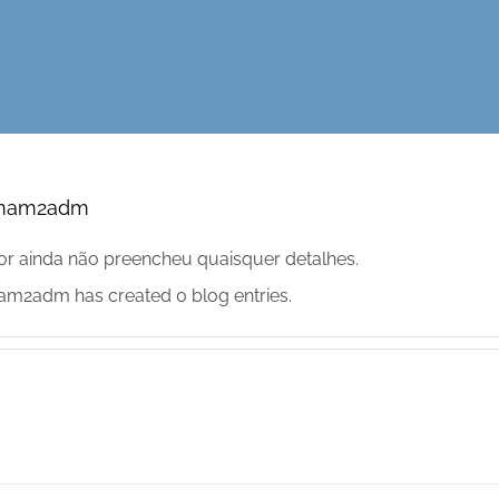
mam2adm
or ainda não preencheu quaisquer detalhes.
am2adm has created 0 blog entries.