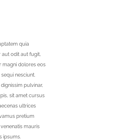
uptatem quia
aut odit aut fugit,
r magni dolores eos
 sequi nesciunt.
dignissim pulvinar,
rpis, sit amet cursus
ecenas ultrices
ivamus pretium
 venenatis mauris
s ipsums.