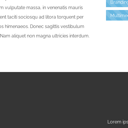
Brandin
 vulputate massa, in venenatis mauris
Multime
t taciti sociosqu ad litora torquent per
os himenaeos. Donec sagittis vestibulum
 Nam aliquet non magna ultricies interdum.
Lorem ips