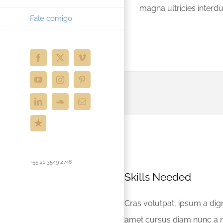
magna ultricies interd
Fale comigo
Facebook
X
Vimeo
YouTube
Instagram
Pinterest
LinkedIn
SoundCloud
E-
mail
ReverbNation
+55 21 3549 2746
Skills Needed
Cras volutpat, ipsum a digni
amet cursus diam nunc a n