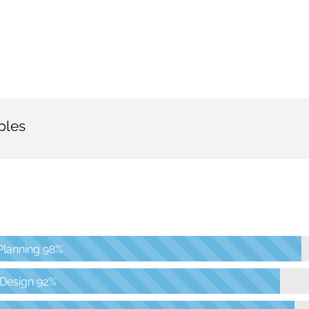
ples
Planning
98%
 Design
92%