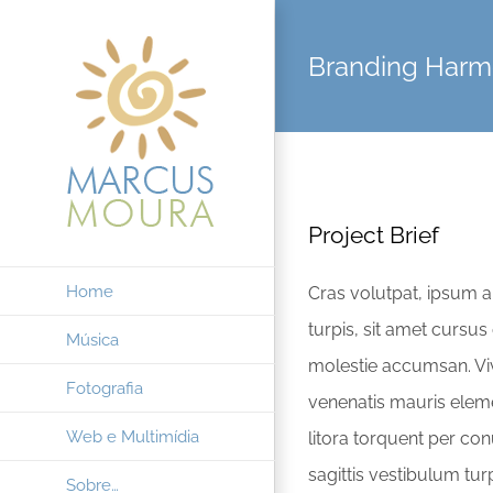
Ir
para
Branding Har
o
conteúdo
Project Brief
Home
Cras volutpat, ipsum a 
turpis, sit amet cursu
Música
molestie accumsan. Vi
Fotografia
venenatis mauris eleme
Web e Multimídia
litora torquent per co
sagittis vestibulum tu
Sobre…