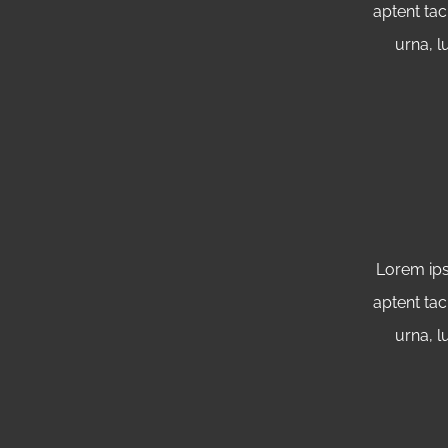
aptent tac
urna, l
Lorem ips
aptent tac
urna, l