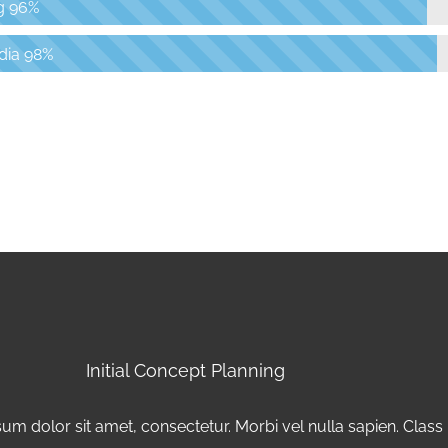
g
96%
dia
98%
Initial Concept Planning
um dolor sit amet, consectetur. Morbi vel nulla sapien. Class