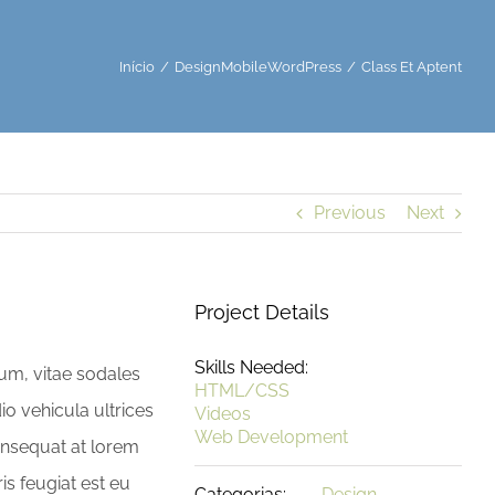
Início
Design
Mobile
WordPress
Class Et Aptent
Previous
Next
Project Details
Skills Needed:
sum, vitae sodales
HTML/CSS
dio vehicula ultrices
Videos
Web Development
consequat at lorem
is feugiat est eu
Categorias:
Design