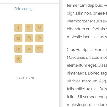
fermentum dapibus. Pel
Fale comigo
dignissim non, ornare a
ullamcorper. Mauris lu
bibendum eu, facilisis e
Facebook
X
Vimeo
molestie lacus lectus 
YouTube
Instagram
Pinterest
Cras volutpat, ipsum a 
LinkedIn
SoundCloud
E-
mail
Maecenas ultrices mol
ReverbNation
elementum eget. Class 
himenaeos. Donec sagi
+55 21 3549 2746
ultricies interdum. Al
felis sollicitudin at. 
tellus. Ut semper congu
molestie purus eu lorem