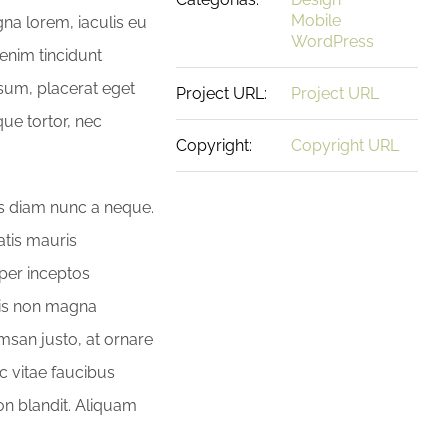
Mobile
na lorem, iaculis eu
WordPress
 enim tincidunt
psum, placerat eget
Project URL:
Project URL
que tortor, nec
Copyright:
Copyright URL
sus diam nunc a neque.
tis mauris
 per inceptos
ris non magna
msan justo, at ornare
ec vitae faucibus
on blandit. Aliquam