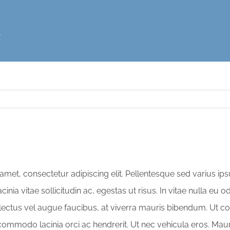
t
amet, consectetur adipiscing elit. Pellentesque sed varius ip
acinia vitae sollicitudin ac, egestas ut risus. In vitae nulla eu o
or lectus vel augue faucibus, at viverra mauris bibendum. Ut 
commodo lacinia orci ac hendrerit. Ut nec vehicula eros. Maur