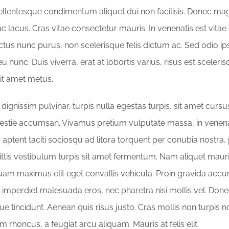
lentesque condimentum aliquet dui non facilisis. Donec mag
c lacus. Cras vitae consectetur mauris. In venenatis est vitae
ctus nunc purus, non scelerisque felis dictum ac. Sed odio i
u nunc. Duis viverra, erat at lobortis varius, risus est sceleris
sit amet metus.
dignissim pulvinar, turpis nulla egestas turpis, sit amet cur
estie accumsan. Vivamus pretium vulputate massa, in venena
aptent taciti sociosqu ad litora torquent per conubia nostra,
ttis vestibulum turpis sit amet fermentum. Nam aliquet mau
iquam maximus elit eget convallis vehicula. Proin gravida accu
Duis imperdiet malesuada eros, nec pharetra nisi mollis vel. Don
e tincidunt. Aenean quis risus justo. Cras mollis non turpis n
 rhoncus, a feugiat arcu aliquam. Mauris at felis elit.