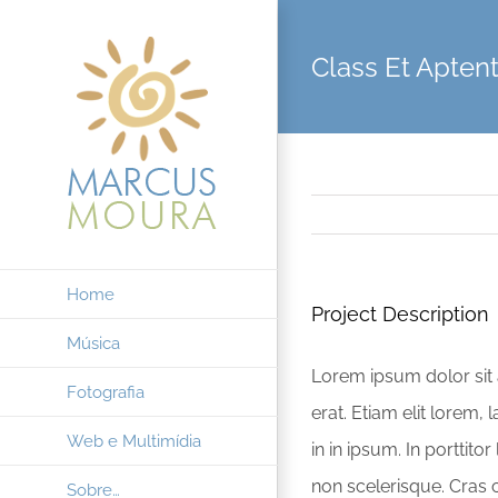
Ir
para
Class Et Apten
o
conteúdo
Home
Project Description
Música
Lorem ipsum dolor sit 
Fotografia
erat. Etiam elit lorem, l
Web e Multimídia
in in ipsum. In porttit
non scelerisque. Cras 
Sobre…